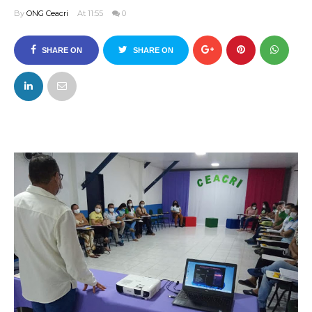
By
ONG Ceacri
At 11:55
0
SHARE ON
SHARE ON
FACEBOOK
TWITTER