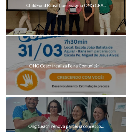
ChildFund Brasil homenageia ONG CEA...
ONG Ceacri realiza Feira Comunitári...
Ong Ceacri renova parceria com esco...