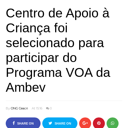
Centro de Apoio à
Criança foi
selecionado para
participar do
Programa VOA da
Ambev
By
ONG Ceacri
At 15:16
0
SHARE ON
SHARE ON