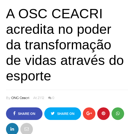
A OSC CEACRI
acredita no poder
da transformação
de vidas através do
esporte
By
ONG Ceacri
At 21:12
0
SHARE ON
SHARE ON
FACEBOOK
TWITTER