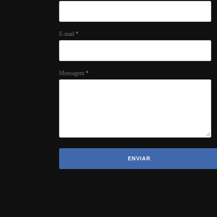
E-mail
*
Mensagem
*