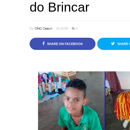
do Brincar
By
ONG Ceacri
At 20:09
0
SHARE ON FACEBOOK
SHARE 