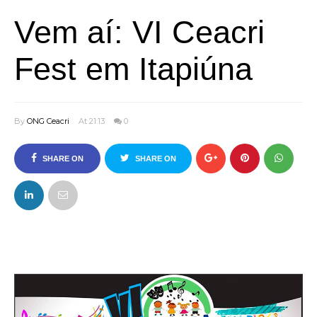
Vem aí: VI Ceacri
Fest em Itapiúna
By
ONG Ceacri
At 21:13
0
SHARE ON
SHARE ON
FACEBOOK
TWITTER