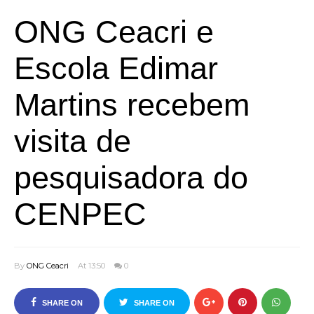
ONG Ceacri e
Escola Edimar
Martins recebem
visita de
pesquisadora do
CENPEC
By
ONG Ceacri
At 13:50
0
SHARE ON
SHARE ON