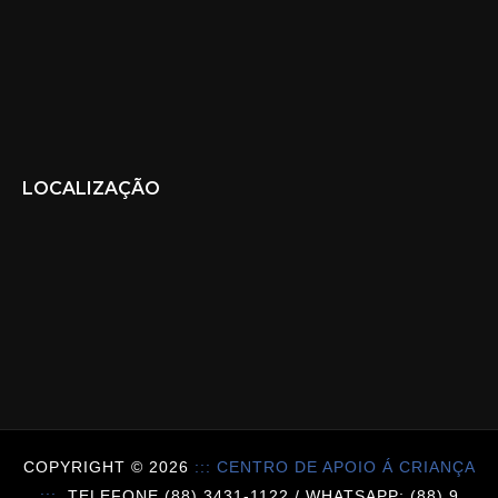
LOCALIZAÇÃO
COPYRIGHT ©
2026
::: CENTRO DE APOIO Á CRIANÇA
:::.
TELEFONE (88) 3431-1122 / WHATSAPP: (88) 9