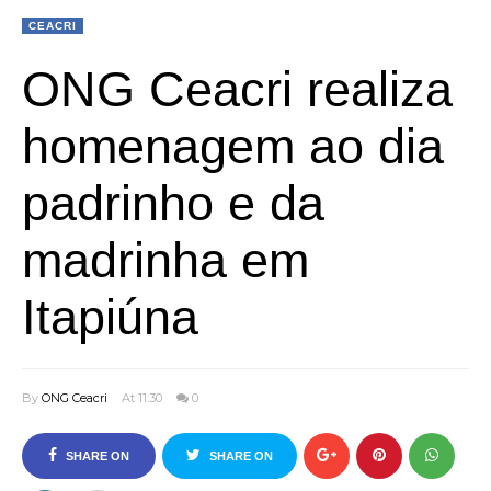
CEACRI
ONG Ceacri realiza
homenagem ao dia
padrinho e da
madrinha em
Itapiúna
By
ONG Ceacri
At 11:30
0
SHARE ON
SHARE ON