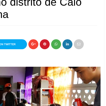
o distrito de Caio
na
ON TWITTER