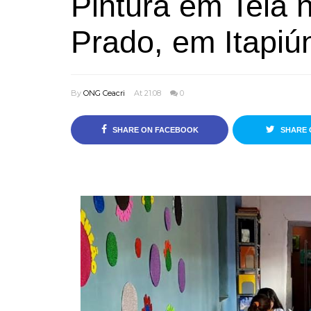
Pintura em Tela n
Prado, em Itapiú
By
ONG Ceacri
At 21:08
0
SHARE ON FACEBOOK
SHARE 