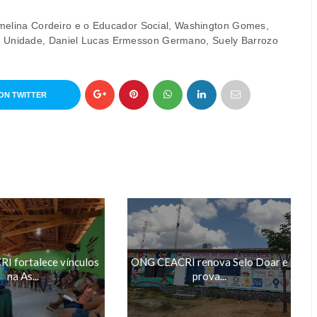
, Amelina Cordeiro e o Educador Social, Washington Gomes,
a Unidade, Daniel Lucas Ermesson Germano, Suely Barrozo
ON TWITTER
 fortalece vínculos
ONG CEACRI renova Selo Doar e
na As...
prova...