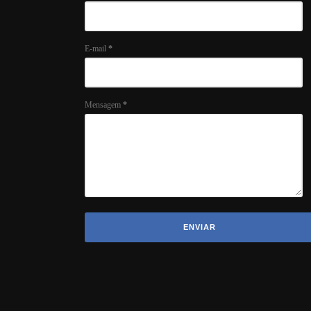
E-mail
*
Mensagem
*