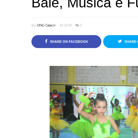
Balé, Música e F
By
ONG Ceacri
At 20:19
0
SHARE ON FACEBOOK
SHARE 