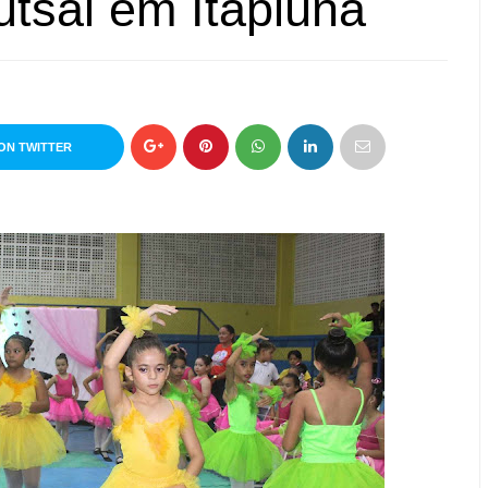
utsal em Itapiúna
ON TWITTER