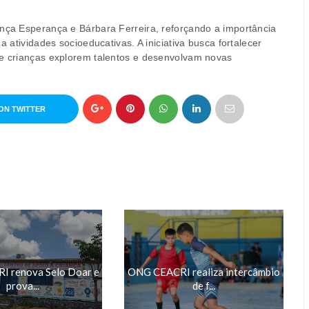
ança Esperança e Bárbara Ferreira, reforçando a importância
a atividades socioeducativas. A iniciativa busca fortalecer
ue crianças explorem talentos e desenvolvam novas
ON TWITTER
 renova Selo Doar e
ONG CEACRI realiza intercâmbio
prova...
de f...