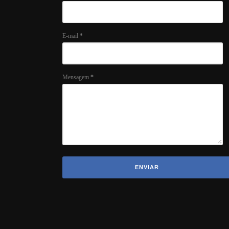
E-mail
*
Mensagem
*