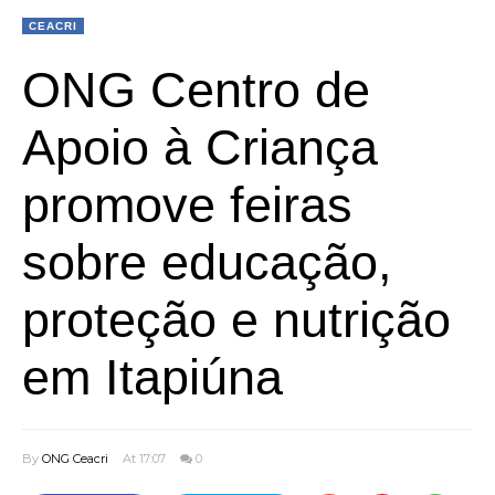
CEACRI
ONG Centro de
Apoio à Criança
promove feiras
sobre educação,
proteção e nutrição
em Itapiúna
By
ONG Ceacri
At 17:07
0