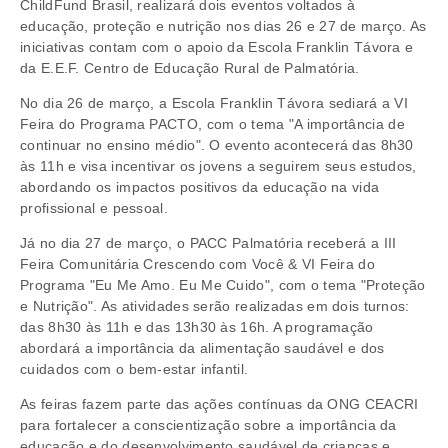
ChildFund Brasil, realizará dois eventos voltados à
educação, proteção e nutrição nos dias 26 e 27 de março. As
iniciativas contam com o apoio da Escola Franklin Távora e
da E.E.F. Centro de Educação Rural de Palmatória.
No dia 26 de março, a Escola Franklin Távora sediará a VI
Feira do Programa PACTO, com o tema "A importância de
continuar no ensino médio". O evento acontecerá das 8h30
às 11h e visa incentivar os jovens a seguirem seus estudos,
abordando os impactos positivos da educação na vida
profissional e pessoal.
Já no dia 27 de março, o PACC Palmatória receberá a III
Feira Comunitária Crescendo com Você & VI Feira do
Programa "Eu Me Amo. Eu Me Cuido", com o tema "Proteção
e Nutrição". As atividades serão realizadas em dois turnos:
das 8h30 às 11h e das 13h30 às 16h. A programação
abordará a importância da alimentação saudável e dos
cuidados com o bem-estar infantil.
As feiras fazem parte das ações contínuas da ONG CEACRI
para fortalecer a conscientização sobre a importância da
educação e do desenvolvimento saudável de crianças e