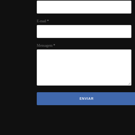
E-mail
*
Mensagem
*