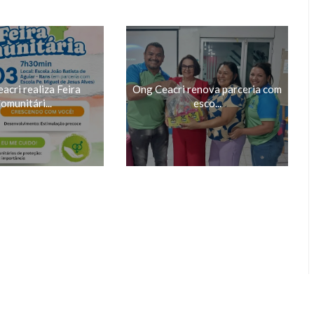
cri realiza Feira
Ong Ceacri renova parceria com
omunitári...
esco...