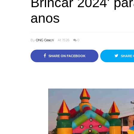
Brincar 2024' par
anos
By
ONG Ceacri
At 15:26
0
SHARE ON FACEBOOK
SHARE 