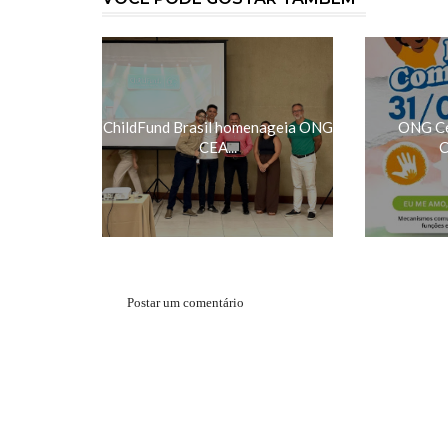
ChildFund Brasil homenageia ONG
ONG Cea
CEA...
C
Postar um comentário