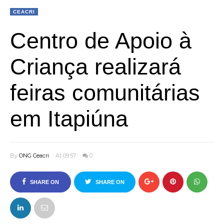
CEACRI
Centro de Apoio à
Criança realizará
feiras comunitárias
em Itapiúna
By
ONG Ceacri
At 09:57
0
SHARE ON
SHARE ON
FACEBOOK
TWITTER