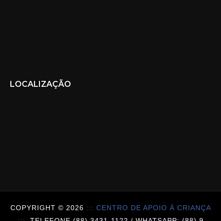
LOCALIZAÇÃO
COPYRIGHT ©
2026
::: CENTRO DE APOIO Á CRIANÇA
:::.
TELEFONE (88) 3431-1122 / WHATSAPP: (88) 9