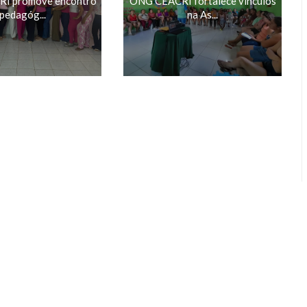
I promove encontro
ONG CEACRI fortalece vínculos
pedagóg...
na As...