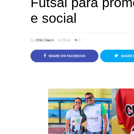
Futsal para promo
e social
By
ONG Ceacri
At 09:46
0
SHARE ON FACEBOOK
SHARE 