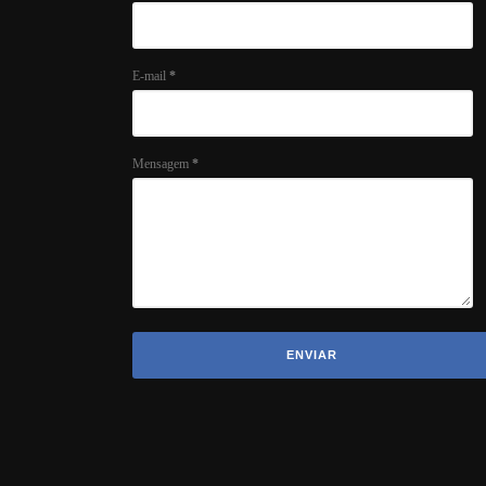
E-mail
*
Mensagem
*