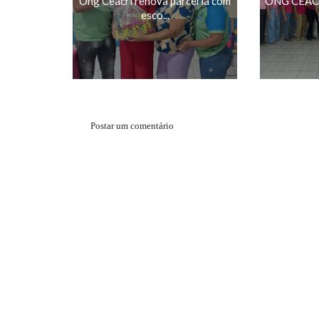
Ong Ceacri renova parceria com
ONG CEACR
esco...
Postar um comentário