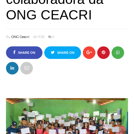
ONG CEACRI
By
ONG Ceacri
At 11:29
0
SHARE ON
SHARE ON
FACEBOOK
TWITTER