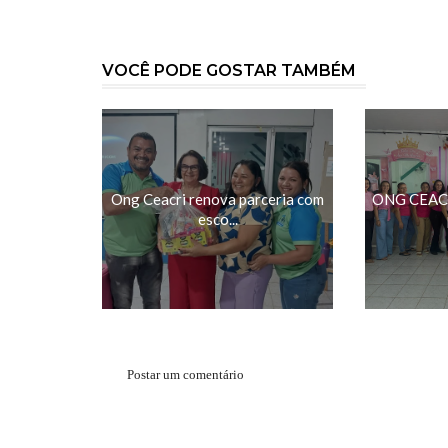
VOCÊ PODE GOSTAR TAMBÉM
Ong Ceacri renova parceria com
ONG CEACR
esco...
Postar um comentário