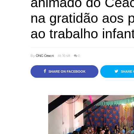
animado do Ceac
na gratidão aos 
ao trabalho infant
By
ONG Ceacri
At 16:48
0
SHARE ON FACEBOOK
SHARE 