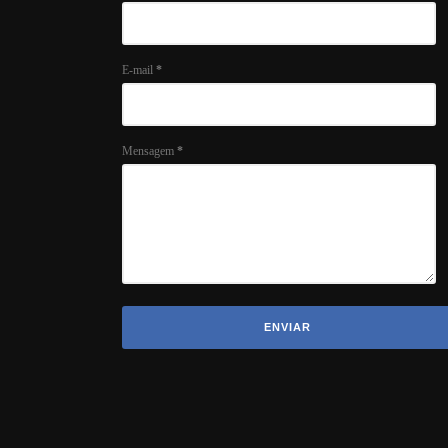
E-mail
*
Mensagem
*