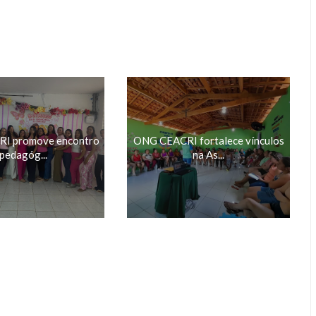
I promove encontro
ONG CEACRI fortalece vínculos
pedagóg...
na As...