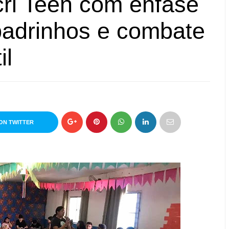
ri Teen com ênfase
padrinhos e combate
il
ON TWITTER