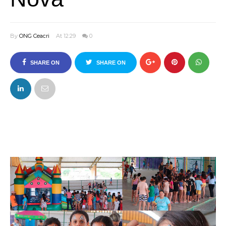
By
ONG Ceacri
At 12:29
0
SHARE ON
SHARE ON
FACEBOOK
TWITTER