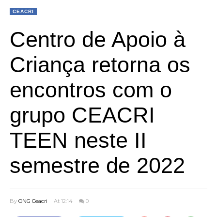
CEACRI
Centro de Apoio à
Criança retorna os
encontros com o
grupo CEACRI
TEEN neste II
semestre de 2022
By
ONG Ceacri
At 12:14
0