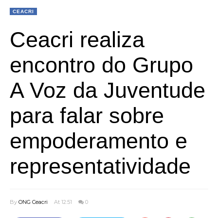
CEACRI
Ceacri realiza
encontro do Grupo
A Voz da Juventude
para falar sobre
empoderamento e
representatividade
By
ONG Ceacri
At 12:51
0