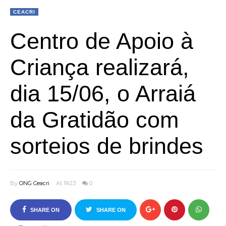
CEACRI
Centro de Apoio à
Criança realizará,
dia 15/06, o Arraiá
da Gratidão com
sorteios de brindes
By
ONG Ceacri
At 19:23
0
SHARE ON
SHARE ON