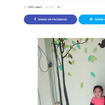
By
ONG Ceacri
At 10:53
0
SHARE ON FACEBOOK
SHARE 