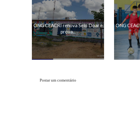
ONG CEACRI renova Selo Doar e
ONG CEACRI
prova...
Postar um comentário