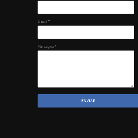
E-mail
*
Mensagem
*