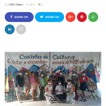
By
ONG Ceacri
At 18:51
0
SHARE ON
SHARE ON
FACEBOOK
TWITTER