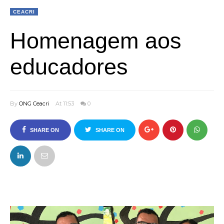
CEACRI
Homenagem aos
educadores
By
ONG Ceacri
At 11:53
0
SHARE ON
SHARE ON
FACEBOOK
TWITTER