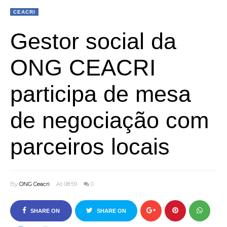
CEACRI
Gestor social da
ONG CEACRI
participa de mesa
de negociação com
parceiros locais
By
ONG Ceacri
At 08:59
0
SHARE ON
SHARE ON