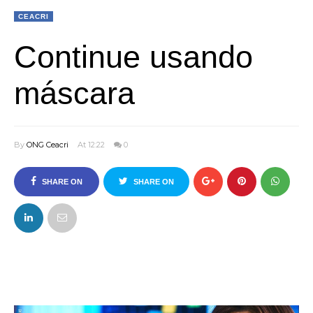
CEACRI
Continue usando
máscara
By
ONG Ceacri
At 12:22
0
SHARE ON
SHARE ON
FACEBOOK
TWITTER