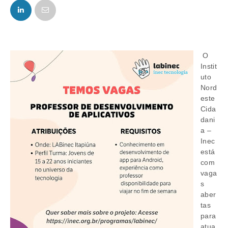
FACEBOOK
TWITTER
O
Instit
uto
Nord
este
Cida
dani
a –
Inec
está
com
vaga
s
aber
tas
para
atua