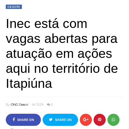
CEACRI
Inec está com
vagas abertas para
atuação em ações
aqui no território de
Itapiúna
By
ONG Ceacri
At 15:29
0
SHARE ON
SHARE ON