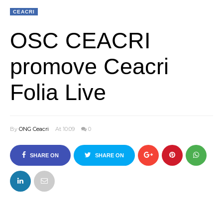
CEACRI
OSC CEACRI
promove Ceacri
Folia Live
By
ONG Ceacri
At 10:09
0
SHARE ON
SHARE ON
FACEBOOK
TWITTER