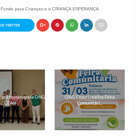
il - Fundo para Crianças e o CRIANÇA ESPERANÇA.
ON TWITTER
rasil homenageia ONG
ONG Ceacri realiza Feira
CEA...
Comunitári...