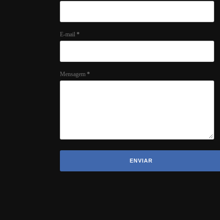
E-mail
*
Mensagem
*