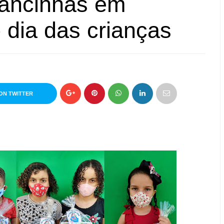
rancinhas em
dia das crianças
ON TWITTER