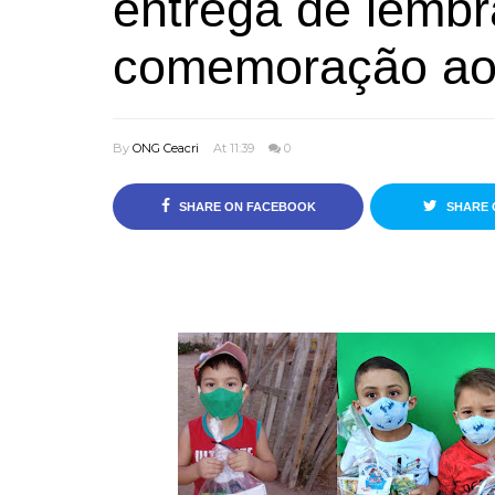
entrega de lemb
comemoração ao 
By
ONG Ceacri
At 11:39
0
SHARE ON FACEBOOK
SHARE 