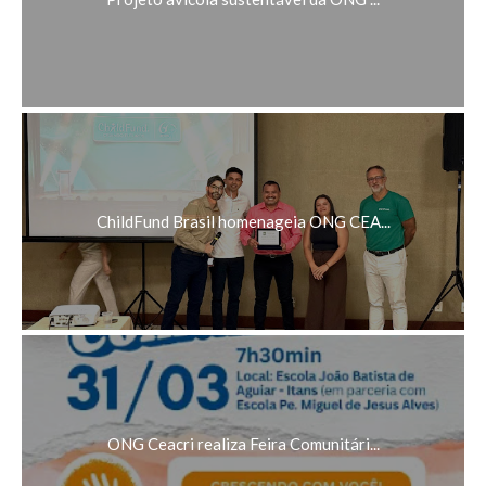
ChildFund Brasil homenageia ONG CEA...
ONG Ceacri realiza Feira Comunitári...