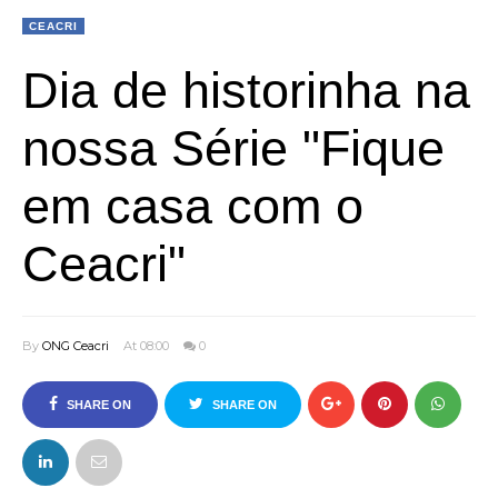
CEACRI
Dia de historinha na
nossa Série "Fique
em casa com o
Ceacri"
By
ONG Ceacri
At 08:00
0
SHARE ON
SHARE ON
FACEBOOK
TWITTER