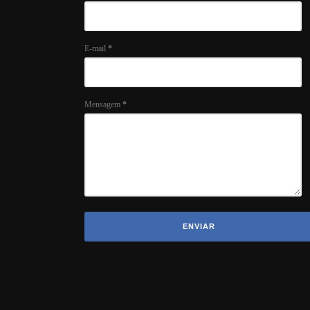
E-mail
*
Mensagem
*