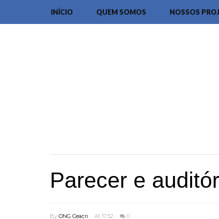
INÍCIO
QUEM SOMOS
NOSSOS PRO
Parecer e auditó
By
ONG Ceacri
At 17:52
0