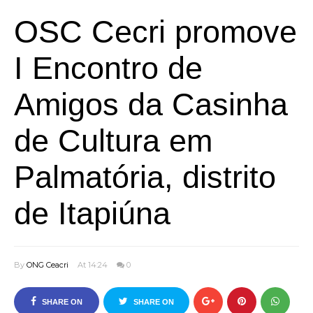
OSC Cecri promove
I Encontro de
Amigos da Casinha
de Cultura em
Palmatória, distrito
de Itapiúna
By
ONG Ceacri
At 14:24
0
SHARE ON
SHARE ON