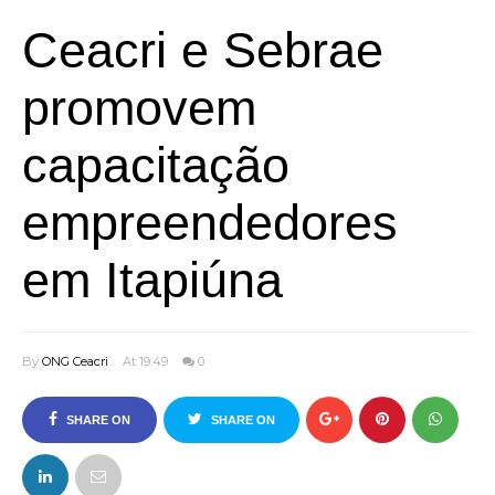
Ceacri e Sebrae
promovem
capacitação
empreendedores
em Itapiúna
By
ONG Ceacri
At 19:49
0
SHARE ON
SHARE ON
FACEBOOK
TWITTER