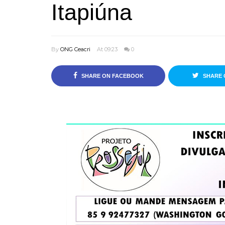
Itapiúna
By
ONG Ceacri
At 09:23
0
SHARE ON FACEBOOK
SHARE 