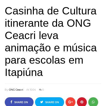
Casinha de Cultura
itinerante da ONG
Ceacri leva
animação e música
para escolas em
Itapiúna
By
ONG Ceacri
At 10:04
0
SHARE ON
SHARE ON