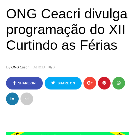
ONG Ceacri divulga
programação do XII
Curtindo as Férias
By
ONG Ceacri
At 19:18
0
SHARE ON
SHARE ON
FACEBOOK
TWITTER