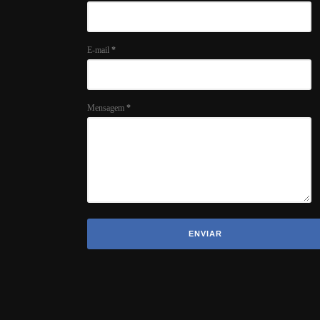
E-mail
*
Mensagem
*