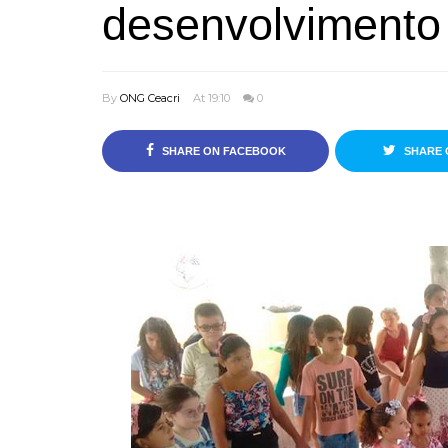
desenvolvimento 
By
ONG Ceacri
At 19:10
0
SHARE ON FACEBOOK
SHARE 