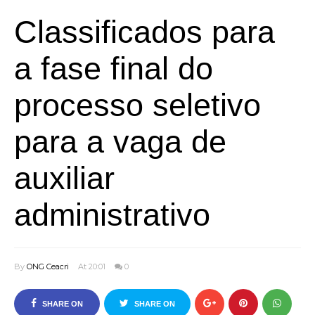
Classificados para
a fase final do
processo seletivo
para a vaga de
auxiliar
administrativo
By
ONG Ceacri
At 20:01
0
SHARE ON
SHARE ON