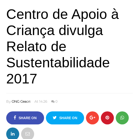
Centro de Apoio à
Criança divulga
Relato de
Sustentabilidade
2017
By
ONG Ceacri
At 14:26
0
SHARE ON
SHARE ON
FACEBOOK
TWITTER